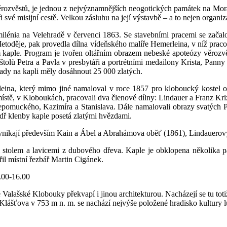
 věrozvěstů, je jednou z nejvýznamnějších neogotických památek na Mo
i své misijní cestě. Velkou zásluhu na její výstavbě – a to nejen organiz
ilénia na Velehradě v červenci 1863. Se stavebními pracemi se začal
 Metoděje, pak provedla dílna vídeňského malíře Hemerleina, v níž prac
aple. Program je tvořen oltářním obrazem nebeské apoteózy věrozvěstů
štolů Petra a Pavla v presbytáři a portrétními medailony Krista, Panny
ady na kapli měly dosáhnout 25 000 zlatých.
ina, který mimo jiné namaloval v roce 1857 pro kloboucký kostel o
 místě, v Kloboukách, pracovali dva členové dílny: Lindauer a Franz Kr
pomuckého, Kazimíra a Stanislava. Dále namalovali obrazy svatých Pet
odř klenby kaple posetá zlatými hvězdami.
 vynikají především Kain a Ábel a Abrahámova oběť (1861), Lindauerov
 stolem a lavicemi z dubového dřeva. Kaple je obklopena několika pa
il místní řezbář Martin Cigánek.
2.00-16.00
 Valašské Klobouky překvapí i jinou architekturou. Nacházejí se tu tot
 Klášťova v 753 m n. m. se nachází nejvýše položené hradisko kultury