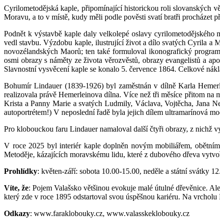
Cyrilometodějská kaple, připomínající historickou roli slovanských
Moravu, a to v místě, kudy měli podle pověsti svatí bratři procházet př
Podnět k výstavbě kaple daly velkolepé oslavy cyrilometodějského m
vedl stavbu. Výzdobu kaple, ilustrující život a dílo svatých Cyrila a
novozélandských Maorů; ten také formuloval ikonografický program k
osmi obrazy s náměty ze života věrozvěstů, obrazy evangelistů a apo
Slavnostní vysvěcení kaple se konalo 5. července 1864. Celkové nákl
Bohumír Lindauer (1839-1926) byl zaměstnán v dílně Karla Hemerle
realizovala právě Hemerleinova dílna. Více než tři měsíce přitom na
Krista a Panny Marie a svatých Ludmily, Václava, Vojtěcha, Jana Ne
autoportrétem!) V neposlední řadě byla jejich dílem ultramarínová m
Pro klobouckou faru Lindauer namaloval další čtyři obrazy, z nichž
V roce 2025 byl interiér kaple doplněn novým mobiliářem, obětním
Metoděje, kázajících moravskému lidu, které z dubového dřeva vytvoř
Prohlídky
: květen-září: sobota 10.00-15.00, neděle a státní svátky 1
Víte, že
: Pojem Valašsko většinou evokuje malé útulné dřevěnice. Ale
který zde v roce 1895 odstartoval svou úspěšnou kariéru. Na vrcholu
Odkazy
: www.faraklobouky.cz, www.valasskeklobouky.cz