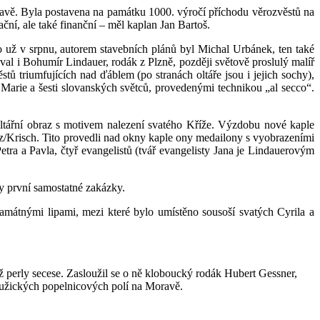
ravě. Byla postavena na památku 1000. výročí příchodu věrozvěstů na
ační, ale také finanční – měl kaplan Jan Bartoš.
o už v srpnu, autorem stavebních plánů byl Michal Urbánek, ten také
oval i Bohumír Lindauer, rodák z Plzně, později světově proslulý malíř
 triumfujících nad ďáblem (po stranách oltáře jsou i jejich sochy),
 Marie a šesti slovanských světců, provedenými technikou „al secco“.
ltářní obraz s motivem nalezení svatého Kříže. Výzdobu nové kaple
iz/Krisch. Tito provedli nad okny kaple ony medailony s vyobrazeními
ra a Pavla, čtyř evangelistů (tvář evangelisty Jana je Lindauerovým
y první samostatné zakázky.
mátnými lipami, mezi které bylo umístěno sousoší svatých Cyrila a
iž perly secese. Zasloužil se o ně kloboucký rodák Hubert Gessner,
 lužických popelnicových polí na Moravě.