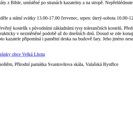
citáty z Bible, umístěné po stranách kazatelny a na stropě. Nepřehlédnu
děle a státní svátky 13.00-17.00 červenec, srpen: úterý-sobota 10.00-1
řevěný kostelík s původními základními rysy tolerančních kostelů. Předs
akticky v nezměněné podobě až do dnešních dnů. Dosud se zde konají 
to kazatele připomíná i pamětní deska na budově fary. Jeho jméno nese
stránky obce Velká Lhota
štěm, Přírodní památka Svantovítova skála, Valašská Bystřice