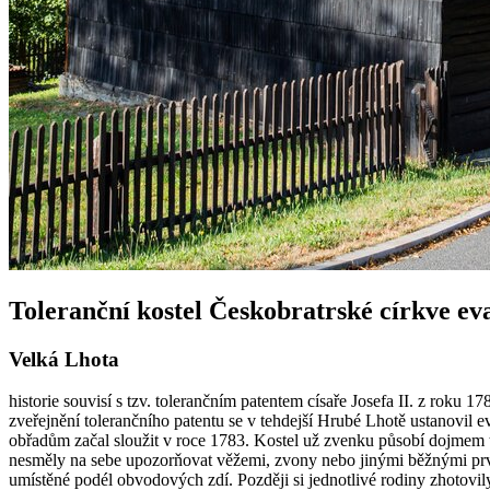
Toleranční kostel Českobratrské církve ev
Velká Lhota
historie souvisí s tzv. tolerančním patentem císaře Josefa II. z rok
zveřejnění tolerančního patentu se v tehdejší Hrubé Lhotě ustanovil 
obřadům začal sloužit v roce 1783. Kostel už zvenku působí dojmem tr
nesměly na sebe upozorňovat věžemi, zvony nebo jinými běžnými prvky 
umístěné podél obvodových zdí. Později si jednotlivé rodiny zhotovily