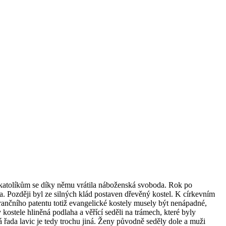
 nekatolíkům se díky němu vrátila náboženská svoboda. Rok po
a. Později byl ze silných klád postaven dřevěný kostel. K církevním
rančního patentu totiž evangelické kostely musely být nenápadné,
ostele hliněná podlaha a věřící seděli na trámech, které byly
á řada lavic je tedy trochu jiná. Ženy původně seděly dole a muži