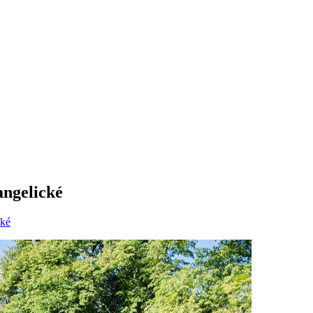
angelické
cké