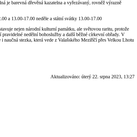
telná je barevná dřevěná kazatelna a vyřezávaný, rovněž výrazně
2.00 a 13.00-17.00 neděle a státní svátky 13.00-17.00
tavuje nejen národní kulturní památku, ale světovou raritu, protože
pravidelné nedělní bohoslužby a další běžné církevní obřady. V
 i naučná stezka, která vede z Valašského Meziříčí přes Velkou Lhotu
Aktualizováno:
úterý 22. srpna 2023, 13:27