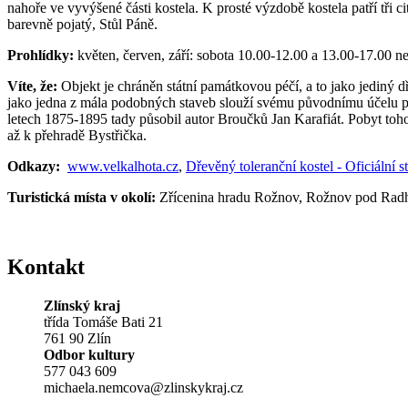
nahoře ve vyvýšené části kostela. K prosté výzdobě kostela patří tři 
barevně pojatý, Stůl Páně.
Prohlídky:
květen, červen, září: sobota 10.00-12.00 a 13.00-17.00 ne
Víte, že:
Objekt je chráněn státní památkovou péčí, a to jako jediný d
jako jedna z mála podobných staveb slouží svému původnímu účelu pr
letech 1875-1895 tady působil autor Broučků Jan Karafiát. Pobyt toho
až k přehradě Bystřička.
Odkazy:
www.velkalhota.cz
,
Dřevěný toleranční kostel - Oficiální 
Turistická místa v okolí:
Zřícenina hradu Rožnov, Rožnov pod Radho
Kontakt
Zlínský kraj
třída Tomáše Bati 21
761 90 Zlín
Odbor kultury
577 043 609
michaela.nemcova@zlinskykraj.cz