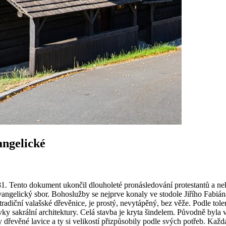
angelické
u 1781. Tento dokument ukončil dlouholeté pronásledování protestantů a
evangelický sbor. Bohoslužby se nejprve konaly ve stodole Jiřího Fabián
adiční valašské dřevěnice, je prostý, nevytápěný, bez věže. Podle tole
sakrální architektury. Celá stavba je kryta šindelem. Původně byla v k
 dřevěné lavice a ty si velikostí přizpůsobily podle svých potřeb. Každ