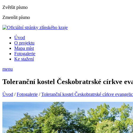
Zvětšit písmo
Zmenšit písmo
Úvod
O projektu
Mapa míst
Fotogalerie
Ke stažení
menu
Toleranční kostel Českobratrské církve ev
Úvod
/
Fotogalerie
/
Toleranční kostel Českobratrské církve evangeli